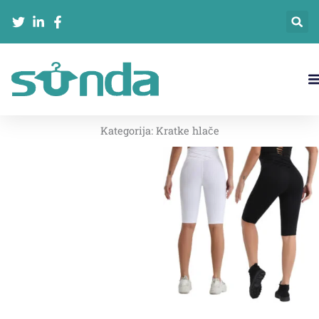
跳
至
内
容
Kategorija:
Kratke hlače