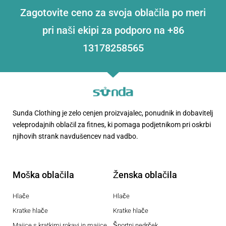
Zagotovite ceno za svoja oblačila po meri
pri naši ekipi za podporo na +86
13178258565
Sunda Clothing je zelo cenjen proizvajalec, ponudnik in dobavitelj
veleprodajnih oblačil za fitnes, ki pomaga podjetnikom pri oskrbi
njihovih strank navdušencev nad vadbo.
Moška oblačila
Ženska oblačila
Hlače
Hlače
Kratke hlače
Kratke hlače
Majice s kratkimi rokavi in majice
Športni nedrček