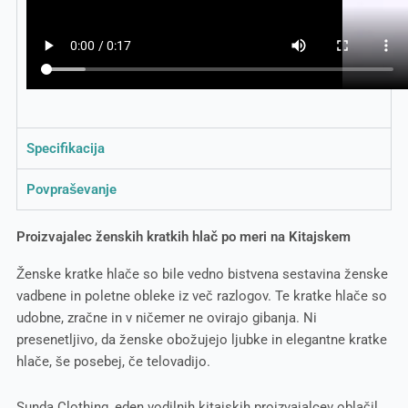
Specifikacija
Povpraševanje
Proizvajalec ženskih kratkih hlač po meri na Kitajskem
Ženske kratke hlače so bile vedno bistvena sestavina ženske
vadbene in poletne obleke iz več razlogov. Te kratke hlače so
udobne, zračne in v ničemer ne ovirajo gibanja. Ni
presenetljivo, da ženske obožujejo ljubke in elegantne kratke
hlače, še posebej, če telovadijo.
Sunda Clothing, eden vodilnih kitajskih proizvajalcev oblačil