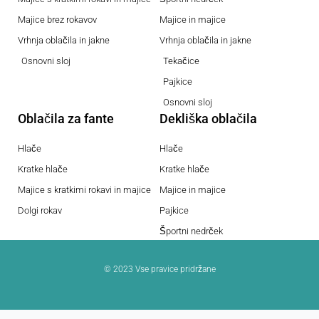
Majice brez rokavov
Majice in majice
Vrhnja oblačila in jakne
Vrhnja oblačila in jakne
Osnovni sloj
Tekačice
Pajkice
Osnovni sloj
Oblačila za fante
Dekliška oblačila
Hlače
Hlače
Kratke hlače
Kratke hlače
Majice s kratkimi rokavi in majice
Majice in majice
Dolgi rokav
Pajkice
Športni nedrček
© 2023 Vse pravice pridržane