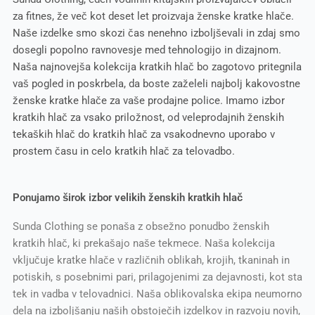
za fitnes, že več kot deset let proizvaja ženske kratke hlače.
Naše izdelke smo skozi čas nenehno izboljševali in zdaj smo
dosegli popolno ravnovesje med tehnologijo in dizajnom.
Naša najnovejša kolekcija kratkih hlač bo zagotovo pritegnila
vaš pogled in poskrbela, da boste zaželeli najbolj kakovostne
ženske kratke hlače za vaše prodajne police. Imamo izbor
kratkih hlač za vsako priložnost, od veleprodajnih ženskih
tekaških hlač do kratkih hlač za vsakodnevno uporabo v
prostem času in celo kratkih hlač za telovadbo.
Ponujamo širok izbor velikih ženskih kratkih hlač
Sunda Clothing se ponaša z obsežno ponudbo ženskih
kratkih hlač, ki prekašajo naše tekmece. Naša kolekcija
vključuje kratke hlače v različnih oblikah, krojih, tkaninah in
potiskih, s posebnimi pari, prilagojenimi za dejavnosti, kot sta
tek in vadba v telovadnici. Naša oblikovalska ekipa neumorno
dela na izboljšanju naših obstoječih izdelkov in razvoju novih,