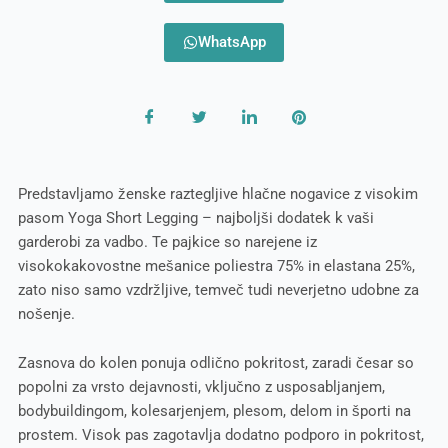
WhatsApp
Predstavljamo ženske raztegljive hlačne nogavice z visokim
pasom Yoga Short Legging – najboljši dodatek k vaši
garderobi za vadbo. Te pajkice so narejene iz
visokokakovostne mešanice poliestra 75% in elastana 25%,
zato niso samo vzdržljive, temveč tudi neverjetno udobne za
nošenje.
Zasnova do kolen ponuja odlično pokritost, zaradi česar so
popolni za vrsto dejavnosti, vključno z usposabljanjem,
bodybuildingom, kolesarjenjem, plesom, delom in športi na
prostem. Visok pas zagotavlja dodatno podporo in pokritost,