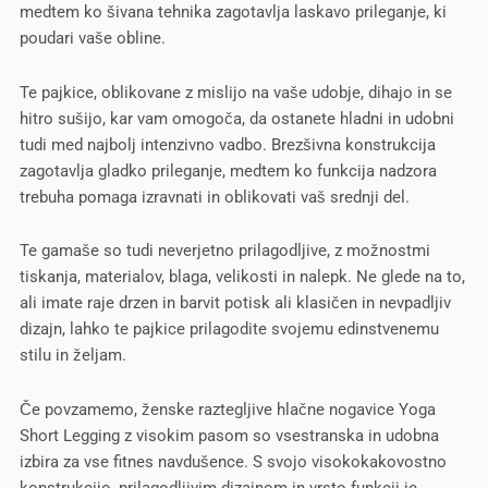
medtem ko šivana tehnika zagotavlja laskavo prileganje, ki
poudari vaše obline.
Te pajkice, oblikovane z mislijo na vaše udobje, dihajo in se
hitro sušijo, kar vam omogoča, da ostanete hladni in udobni
tudi med najbolj intenzivno vadbo. Brezšivna konstrukcija
zagotavlja gladko prileganje, medtem ko funkcija nadzora
trebuha pomaga izravnati in oblikovati vaš srednji del.
Te gamaše so tudi neverjetno prilagodljive, z možnostmi
tiskanja, materialov, blaga, velikosti in nalepk. Ne glede na to,
ali imate raje drzen in barvit potisk ali klasičen in nevpadljiv
dizajn, lahko te pajkice prilagodite svojemu edinstvenemu
stilu in željam.
Če povzamemo, ženske raztegljive hlačne nogavice Yoga
Short Legging z visokim pasom so vsestranska in udobna
izbira za vse fitnes navdušence. S svojo visokokakovostno
konstrukcijo, prilagodljivim dizajnom in vrsto funkcij je