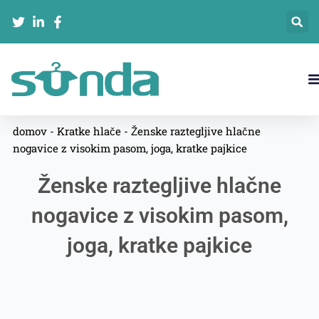
跳
至
内
容
domov
-
Kratke hlače
-
Ženske raztegljive hlačne
nogavice z visokim pasom, joga, kratke pajkice
Ženske raztegljive hlačne
nogavice z visokim pasom,
joga, kratke pajkice