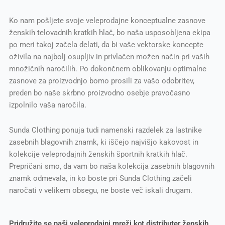
Ko nam pošljete svoje veleprodajne konceptualne zasnove
ženskih telovadnih kratkih hlač, bo naša usposobljena ekipa
po meri takoj začela delati, da bi vaše vektorske koncepte
oživila na najbolj osupljiv in privlačen možen način pri vaših
množičnih naročilih. Po dokončnem oblikovanju optimalne
zasnove za proizvodnjo bomo prosili za vašo odobritev,
preden bo naše skrbno proizvodno osebje pravočasno
izpolnilo vaša naročila.
Sunda Clothing ponuja tudi namenski razdelek za lastnike
zasebnih blagovnih znamk, ki iščejo najvišjo kakovost in
kolekcije veleprodajnih ženskih športnih kratkih hlač.
Prepričani smo, da vam bo naša kolekcija zasebnih blagovnih
znamk odmevala, in ko boste pri Sunda Clothing začeli
naročati v velikem obsegu, ne boste več iskali drugam.
Pridružite se naši veleprodajni mreži kot distributer ženskih