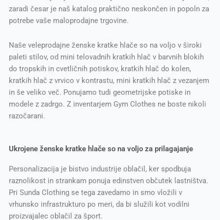
zaradi česar je naš katalog praktično neskončen in popoln za
potrebe vaše maloprodajne trgovine.
Naše veleprodajne ženske kratke hlače so na voljo v široki
paleti stilov, od mini telovadnih kratkih hlač v barvnih blokih
do tropskih in cvetličnih potiskov, kratkih hlač do kolen,
kratkih hlač z vrvico v kontrastu, mini kratkih hlač z vezanjem
in še veliko več. Ponujamo tudi geometrijske potiske in
modele z zadrgo. Z inventarjem Gym Clothes ne boste nikoli
razočarani.
Ukrojene ženske kratke hlače so na voljo za prilagajanje
Personalizacija je bistvo industrije oblačil, ker spodbuja
raznolikost in strankam ponuja edinstven občutek lastništva.
Pri Sunda Clothing se tega zavedamo in smo vložili v
vrhunsko infrastrukturo po meri, da bi služili kot vodilni
proizvajalec oblačil za šport.