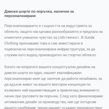
Дамски шорти по поръчка, налични за
персонализиране
Персонализирането е същността на индустрията за
облекло, защото насърчава разнообразието и предлага на
клиентите уникално чувство за собственост. В Sunda
Clothing признаваме това и сме инвестирали в
първокласна персонализирана инфраструктура, за да
служим като водещ производител на спортно облекло.
Когато ни изпратите вашите концептуални дизайни на
дамски шорти на едро, нашият квалифициран
персонализиран екип ще започне да работи незабавно, за
да вдъхне живот на вашите векторни концепции по
възможно най-зашеметяващия и привличащ вниманието
начин при груповите ви поръчки. След като финализираме
оптималния дизайн за производство, ние ще потърсим
вашето одобрение, преди нашият усърден производствен