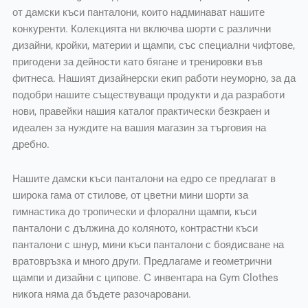
от дамски къси панталони, които надминават нашите
конкуренти. Колекцията ни включва шорти с различни
дизайни, кройки, материи и щампи, със специални чифтове,
пригодени за дейности като бягане и тренировки във
фитнеса. Нашият дизайнерски екип работи неуморно, за да
подобри нашите съществуващи продукти и да разработи
нови, правейки нашия каталог практически безкраен и
идеален за нуждите на вашия магазин за търговия на
дребно.
Нашите дамски къси панталони на едро се предлагат в
широка гама от стилове, от цветни мини шорти за
гимнастика до тропически и флорални щампи, къси
панталони с дължина до коляното, контрастни къси
панталони с шнур, мини къси панталони с боядисване на
вратовръзка и много други. Предлагаме и геометрични
щампи и дизайни с ципове. С инвентара на Gym Clothes
никога няма да бъдете разочаровани.