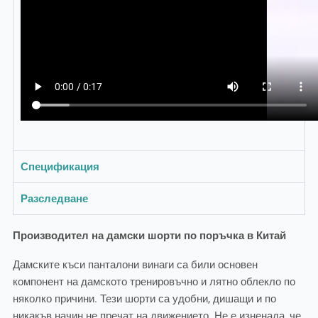
Спецификация
Разследване
Производител на дамски шорти по поръчка в Китай
Дамските къси панталони винаги са били основен
компонент на дамското тренировъчно и лятно облекло по
няколко причини. Тези шорти са удобни, дишащи и по
никакъв начин не пречат на движението. Не е изненада, че