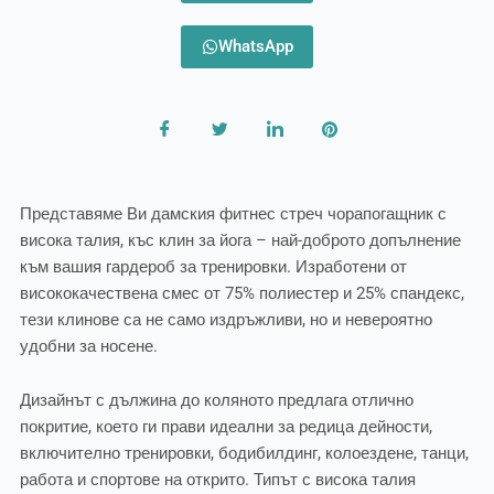
WhatsApp
Представяме Ви дамския фитнес стреч чорапогащник с
висока талия, къс клин за йога – най-доброто допълнение
към вашия гардероб за тренировки. Изработени от
висококачествена смес от 75% полиестер и 25% спандекс,
тези клинове са не само издръжливи, но и невероятно
удобни за носене.
Дизайнът с дължина до коляното предлага отлично
покритие, което ги прави идеални за редица дейности,
включително тренировки, бодибилдинг, колоездене, танци,
работа и спортове на открито. Типът с висока талия