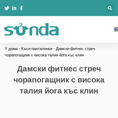
跳
至
内
容
У дома
-
Къси панталонки
-
Дамски фитнес стреч
чорапогащник с висока талия йога къс клин
Дамски фитнес стреч
чорапогащник с висока
талия йога къс клин