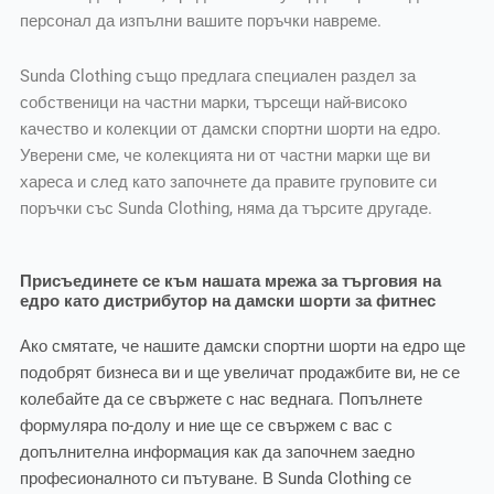
персонал да изпълни вашите поръчки навреме.
Sunda Clothing също предлага специален раздел за
собственици на частни марки, търсещи най-високо
качество и колекции от дамски спортни шорти на едро.
Уверени сме, че колекцията ни от частни марки ще ви
хареса и след като започнете да правите груповите си
поръчки със Sunda Clothing, няма да търсите другаде.
Присъединете се към нашата мрежа за търговия на
едро като дистрибутор на дамски шорти за фитнес
Ако смятате, че нашите дамски спортни шорти на едро ще
подобрят бизнеса ви и ще увеличат продажбите ви, не се
колебайте да се свържете с нас веднага. Попълнете
формуляра по-долу и ние ще се свържем с вас с
допълнителна информация как да започнем заедно
професионалното си пътуване. В Sunda Clothing се