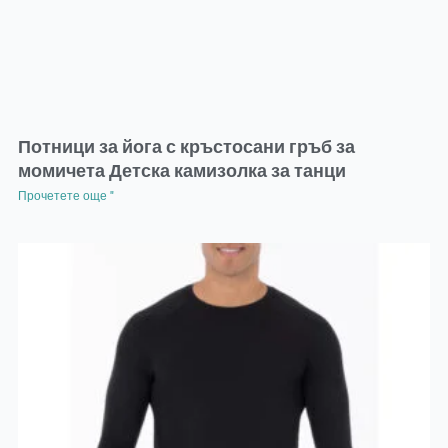
Потници за йога с кръстосани гръб за
момичета Детска камизолка за танци
Прочетете още "