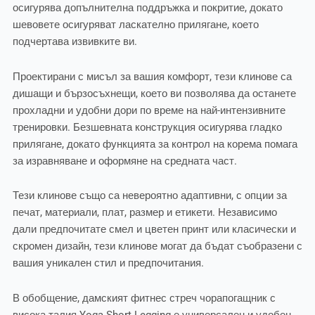
осигурява допълнителна поддръжка и покритие, докато
шевовете осигуряват ласкателно прилягане, което
подчертава извивките ви.
Проектирани с мисъл за вашия комфорт, тези клинове са
дишащи и бързосъхнещи, което ви позволява да останете
прохладни и удобни дори по време на най-интензивните
тренировки. Безшевната конструкция осигурява гладко
прилягане, докато функцията за контрол на корема помага
за изравняване и оформяне на средната част.
Тези клинове също са невероятно адаптивни, с опции за
печат, материали, плат, размер и етикети. Независимо
дали предпочитате смел и цветен принт или класически и
скромен дизайн, тези клинове могат да бъдат съобразени с
вашия уникален стил и предпочитания.
В обобщение, дамският фитнес стреч чорапогащник с
висока талия Yoga Short Legging е универсален и удобен