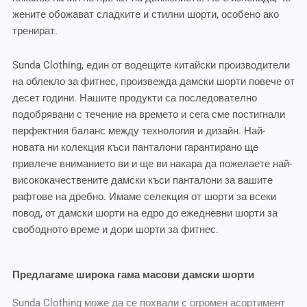
жените обожават сладките и стилни шорти, особено ако
тренират.
Sunda Clothing, един от водещите китайски производители
на облекло за фитнес, произвежда дамски шорти повече от
десет години. Нашите продукти са последователно
подобрявани с течение на времето и сега сме постигнали
перфектния баланс между технология и дизайн. Най-
новата ни колекция къси панталони гарантирано ще
привлече вниманието ви и ще ви накара да пожелаете най-
висококачествените дамски къси панталони за вашите
рафтове на дребно. Имаме селекция от шорти за всеки
повод, от дамски шорти на едро до ежедневни шорти за
свободното време и дори шорти за фитнес.
Предлагаме широка гама масови дамски шорти
Sunda Clothing може да се похвали с огромен асортимент