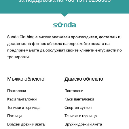
Sunda Clothing е високо уважаван производител, доставчик и
доставчик на фитнес облекло на едро, който помага на
предприемачите да обслужват своите клиенти ентусиасти по
тренировки.
Мъжко облекло
Дамско облекло
Панталони
Панталони
Къси панталонки
Къси панталонки
Тениски и горнища
Спортен сутиен
Потници
Тениски и горнища
Връхни дрехи и якета
Връхни дрехи и якета