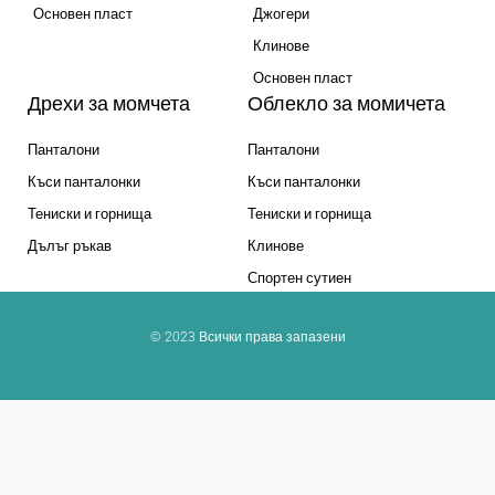
Основен пласт
Джогери
Клинове
Основен пласт
Дрехи за момчета
Облекло за момичета
Панталони
Панталони
Къси панталонки
Къси панталонки
Тениски и горнища
Тениски и горнища
Дълъг ръкав
Клинове
Спортен сутиен
© 2023 Всички права запазени