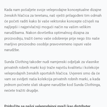
Kada nam pošaljete svoje veleprodajne konceptualne dizajne
ženskih hlačica za teretanu, naš vješti prilagođeni tim odmah
će početi raditi kako bi vaše vektorske koncepte oživjeli na
najljepši i najprivlačniji mogući način na vašim velikim
narudžbama. Nakon dovršetka optimalnog dizajna za
proizvodnju, tražit ćemo vaše odobrenje prije nego što naše
marljivo proizvodno osoblje pravovremeno ispuni vaše
narudžbe.
Sunda Clothing također nudi namjenski odjeljak za vlasnike
privatnih robnih marki koji traže najvišu kvalitetu i kolekcije
veleprodajnih ženskih sportskih hlačica. Uvjereni smo da će
vam se svidjeti naša kolekcija privatnih robnih marki, a kada
jednom počnete slati skupne narudžbe kod Sunda Clothinga,
nećete tražiti drugdje.
Pridružite se našoj veleprodajnoj mreži kao distributer