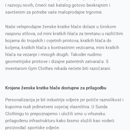
i razvoju novih, čineći naš katalog gotovo beskrajnim i
savršenim za potrebe vaše maloprodajne trgovine.
Naše veleprodajne ženske kratke hlače dolaze u širokom
rasponu stilova, od mini kratkih hlača za teretanu u različitim
bojama do tropskih i cvjetnih printova, kratkih hlača do
koljena, kratkih hlača s kontrastnim vezicama, mini kratkih
hlača na vezanje i mnogih drugih. Također nudimo
geometrijske printove i dizajne patentnih zatvarača. S
inventarom Gym Clothes nikada nećete biti razočarani.
Krojene ženske kratke hlače dostupne za prilagodbu
Personalizacija je bit industrije odjeće jer potiče raznolikost i
kupcima nudi jedinstveni osjećaj vlasništva. U Sunda
Clothingu to prepoznajemo i uložili smo u vrhunsku
prilagođenu infrastrukturu kako bismo služili kao vodeći
proizvođač sportske odjeće.