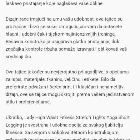
laskavo pristajanje koje naglašava vaše obline.
Dizajnirane imajući na umu vašu udobnost, ove tajice su
prozračne i brzo se suše, omogućujući vam da ostanete
hladni i udobni čak i tijekom najintenzivnijih treninga.
Bešavna konstrukcija osigurava glatko pristajanje, dok
značajka kontrole trbuha pomaže izravnati i oblikovati vaš
središnji dio.
Ove tajice također su nevjerojatno prilagodljive, s opcijama
za ispis, materijale, tkaninu, veličinu i etikete. Bilo da
preferirate odvažan i šaren print ili klasičan i nenametljiv
dizajn, ove se tajice mogu skrojiti prema vašem jedinstvenom
stilu i preferencijama.
Ukratko, Lady High Waist Fitness Stretch Tights Yoga Short
Legging je svestrana i udobna opcija za svakog ljubitelja
fitnessa. Sa svojom visokokvalitetnom konstrukcijom,
prilagodljivim dizajnom i nizom značajki, savršen je izbor za