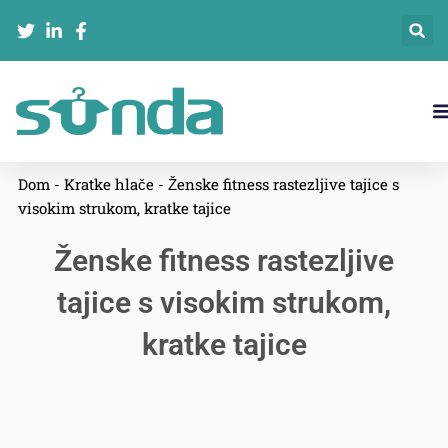
跳
至
内
容
Dom
-
Kratke hlače
-
Ženske fitness rastezljive tajice s
visokim strukom, kratke tajice
Ženske fitness rastezljive
tajice s visokim strukom,
kratke tajice