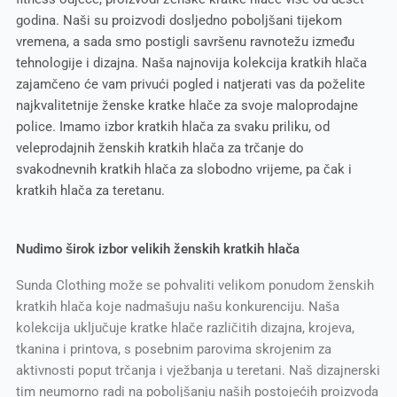
godina. Naši su proizvodi dosljedno poboljšani tijekom
vremena, a sada smo postigli savršenu ravnotežu između
tehnologije i dizajna. Naša najnovija kolekcija kratkih hlača
zajamčeno će vam privući pogled i natjerati vas da poželite
najkvalitetnije ženske kratke hlače za svoje maloprodajne
police. Imamo izbor kratkih hlača za svaku priliku, od
veleprodajnih ženskih kratkih hlača za trčanje do
svakodnevnih kratkih hlača za slobodno vrijeme, pa čak i
kratkih hlača za teretanu.
Nudimo širok izbor velikih ženskih kratkih hlača
Sunda Clothing može se pohvaliti velikom ponudom ženskih
kratkih hlača koje nadmašuju našu konkurenciju. Naša
kolekcija uključuje kratke hlače različitih dizajna, krojeva,
tkanina i printova, s posebnim parovima skrojenim za
aktivnosti poput trčanja i vježbanja u teretani. Naš dizajnerski
tim neumorno radi na poboljšanju naših postojećih proizvoda