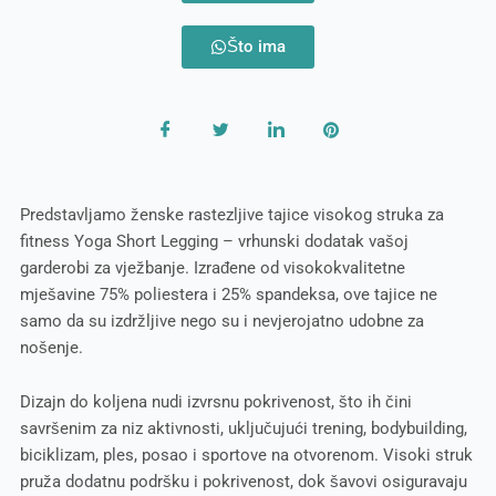
Što ima
Predstavljamo ženske rastezljive tajice visokog struka za
fitness Yoga Short Legging – vrhunski dodatak vašoj
garderobi za vježbanje. Izrađene od visokokvalitetne
mješavine 75% poliestera i 25% spandeksa, ove tajice ne
samo da su izdržljive nego su i nevjerojatno udobne za
nošenje.
Dizajn do koljena nudi izvrsnu pokrivenost, što ih čini
savršenim za niz aktivnosti, uključujući trening, bodybuilding,
biciklizam, ples, posao i sportove na otvorenom. Visoki struk
pruža dodatnu podršku i pokrivenost, dok šavovi osiguravaju