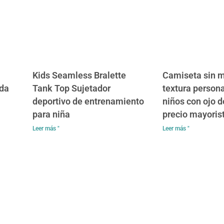
Kids Seamless Bralette
Camiseta sin 
ada
Tank Top Sujetador
textura person
deportivo de entrenamiento
niños con ojo d
para niña
precio mayoris
Leer más "
Leer más "