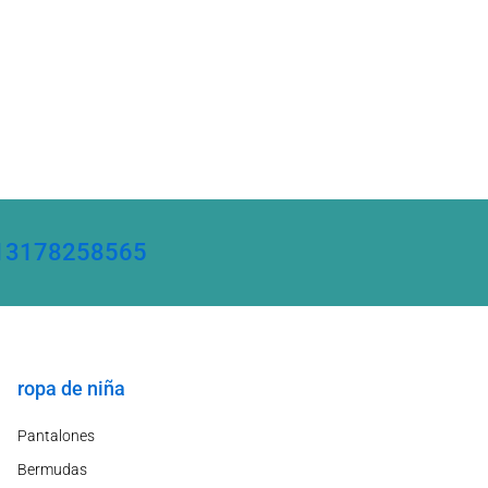
86 13178258565
ropa de niña
Pantalones
Bermudas