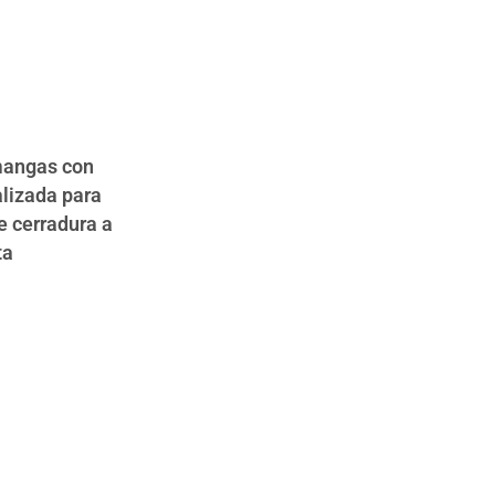
mangas con
alizada para
e cerradura a
ta