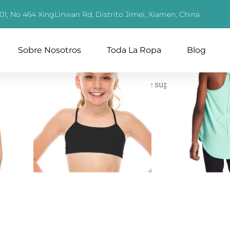
01, No 464 XingLinwan Rd, Distrito Jimei, Xiamen, China
Sobre Nosotros
Toda La Ropa
Blog
Categoría:
Camisetas y parte superior