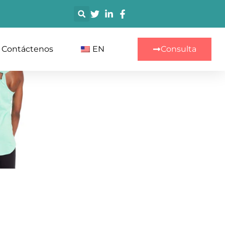
搜
索
Contáctenos
EN
Consulta