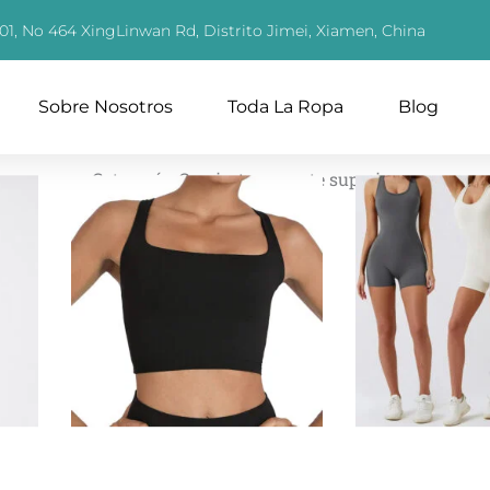
01, No 464 XingLinwan Rd, Distrito Jimei, Xiamen, China
Sobre Nosotros
Toda La Ropa
Blog
Categoría:
Camisetas y parte superior