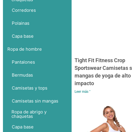
Corredores
Polainas
Capa base
Ropa de hombre
Tight Fit Fitness Crop
Pantalones
Sportswear Camisetas s
Bermudas
mangas de yoga de alto
impacto
Camisetas y tops
Leer más "
Camisetas sin mangas
Ropa de abrigo y
chaquetas
Capa base