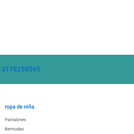
86 13178258565
ropa de niña
Pantalones
Bermudas