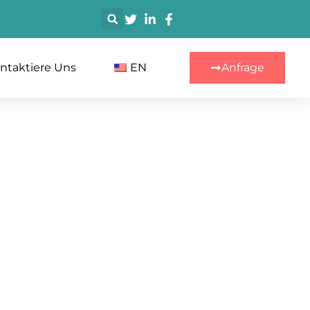
搜
索
ntaktiere Uns
EN
Anfrage