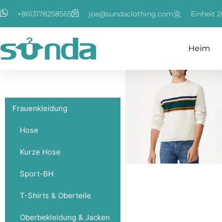
Zum
+8613178258565
joe@sundaclothing.com
Einheit 2
Inhalt
springen
Heim
Frauenkleidung
Hose
Kurze Hose
Sport-BH
T-Shirts & Oberteile
Oberbekleidung & Jacken