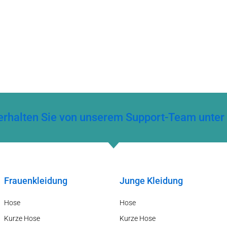
ng erhalten Sie von unserem Support-Team un
Frauenkleidung
Junge Kleidung
Hose
Hose
Kurze Hose
Kurze Hose