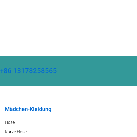
ter +86 13178258565
Mädchen-Kleidung
Hose
Kurze Hose