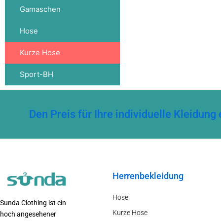
Gamaschen
Hose
Kurze Hose
Sport-BH
Den Preis für Ihre individuelle Kleidu
Herrenbekleidung
Hose
Sunda Clothing ist ein
Kurze Hose
hoch angesehener