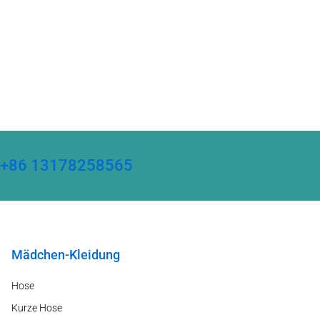
ter +86 13178258565
Mädchen-Kleidung
Hose
Kurze Hose