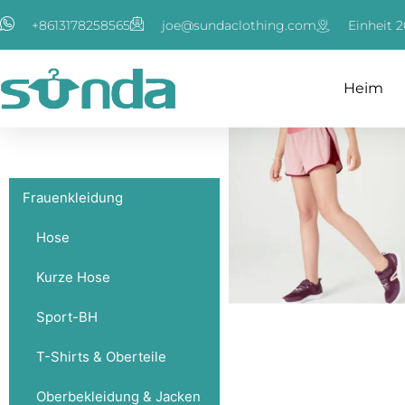
Zum
+8613178258565
joe@sundaclothing.com
Einheit 2
Inhalt
springen
Heim
Frauenkleidung
Hose
Kurze Hose
Sport-BH
T-Shirts & Oberteile
Oberbekleidung & Jacken