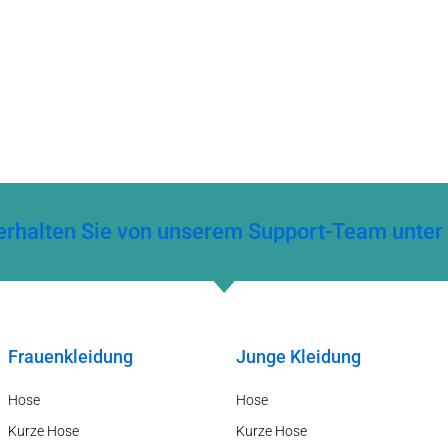
ng erhalten Sie von unserem Support-Team un
Frauenkleidung
Junge Kleidung
Hose
Hose
Kurze Hose
Kurze Hose