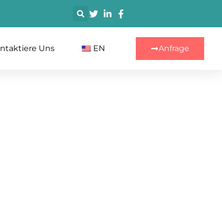
搜
索
ntaktiere Uns
EN
Anfrage