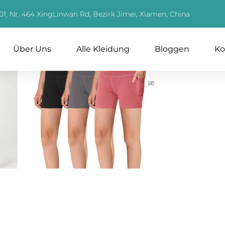
01, Nr. 464 XingLinwan Rd, Bezirk Jimei, Xiamen, China
Über Uns
Alle Kleidung
Bloggen
Ko
Kategorie:
Kurze Hose