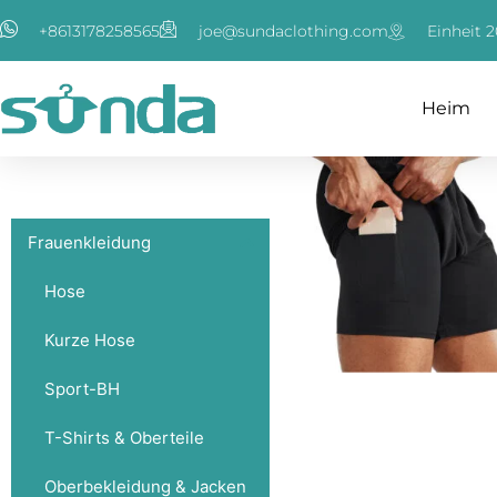
Zum
+8613178258565
joe@sundaclothing.com
Einheit 2
Inhalt
springen
Heim
Frauenkleidung
Hose
Kurze Hose
Sport-BH
T-Shirts & Oberteile
Oberbekleidung & Jacken