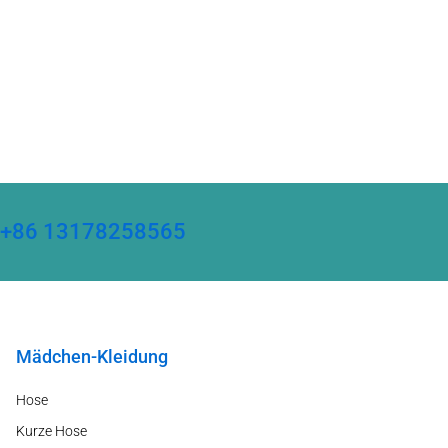
ter +86 13178258565
Mädchen-Kleidung
Hose
Kurze Hose