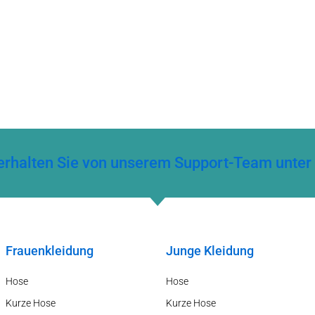
ng erhalten Sie von unserem Support-Team un
Frauenkleidung
Junge Kleidung
Hose
Hose
Kurze Hose
Kurze Hose