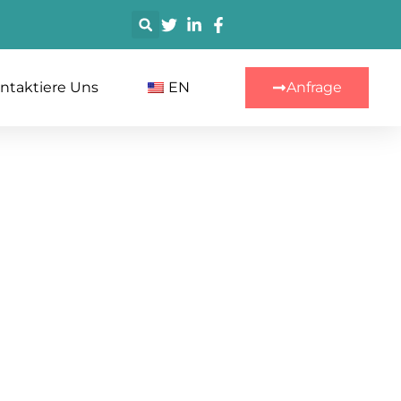
搜
索
ntaktiere Uns
EN
Anfrage