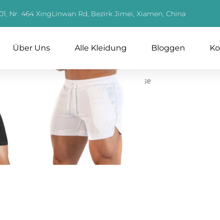
01, Nr. 464 XingLinwan Rd, Bezirk Jimei, Xiamen, China
Über Uns
Alle Kleidung
Bloggen
Ko
Kategorie:
Kurze Hose